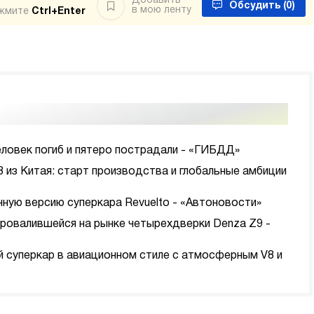
Добавить
Обсудить
(0)
в мою ленту
ажмите
Ctrl+Enter
еловек погиб и пятеро пострадали - «ГИБДД»
8 из Китая: старт производства и глобальные амбиции
нную версию суперкара Revuelto - «Автоновости»
провалившейся на рынке четырехдверки Denza Z9 -
ый суперкар в авиационном стиле с атмосферным V8 и