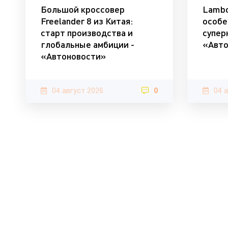
Большой кроссовер
Lambo
Freelander 8 из Китая:
особе
старт производства и
супер
глобальные амбиции -
«Авто
«Автоновости»
04 август 2026
0
04 