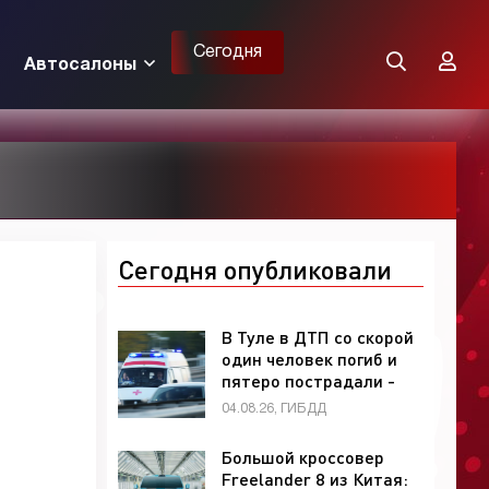
Сегодня
Автосалоны
Сегодня опубликовали
В Туле в ДТП со скорой
один человек погиб и
пятеро пострадали -
«ГИБДД»
04.08.26, ГИБДД
Большой кроссовер
Freelander 8 из Китая: