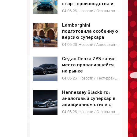
старт производства и
глобальные амбиции -
04.08.26, Новости / Отзывы автовладельцев / Автомобильные аварии / Тест-драйвы / Автосалоны / Каталог авто
«Автоновости»
Lamborghini
подготовила особенную
версию суперкара
Revuelto -
04.08.26, Новости / Автосалоны / Автомобильные аварии / Девушки и автомобили / Каталог авто
«Автоновости»
Седан Denza Z9S занял
место провалившейся
на рынке
четырехдверки Denza
04.08.26, Новости / Тест-драйвы / Видео новости / Девушки и автомобили / Обзор-Авто / Каталог авто
Z9 - «Автоновости»
Hennessey Blackbird:
аналоговый суперкар в
авиационном стиле с
атмосферным V8 и МКП
04.08.26, Новости / Отзывы автовладельцев / Видео новости / Девушки и автомобили / Автомобильные аварии / Автосалоны / Тест-драйвы / Каталог авто
- «Автоновости»