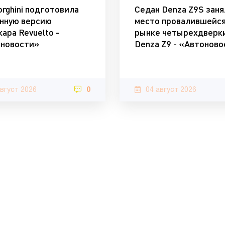
rghini подготовила
Седан Denza Z9S заня
нную версию
место провалившейся
кара Revuelto -
рынке четырехдверк
новости»
Denza Z9 - «Автонов
август 2026
0
04 август 2026