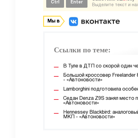
Ctrl
Enter
Выделите текст и н
Мы в
Ссылки по теме:
В Туле в ДТП со скорой один ч
Большой кроссовер Freelander 
- «Автоновости»
Lamborghini подготовила особе
Седан Denza Z9S занял место 
«Автоновости»
Hennessey Blackbird: аналогов
МКП - «Автоновости»