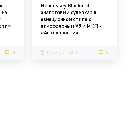
л
Hennessey Blackbird:
 на
аналоговый суперкар в
и
авиационном стиле с
ости»
атмосферным V8 и МКП -
«Автоновости»
0
04 август 2026
0