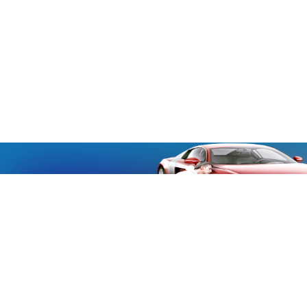
«Aucmoto.ru»
«Aucmoto.ru»
→
2026
© Мы транслируем с 2013
© «Все про авто» — Каталог автомобилей, о покупке и
продаже.
Новости, аналитика, прогнозы и другие материалы,
представленные на данном сайте, не являются офертой
или рекомендацией к покупке или продаже .