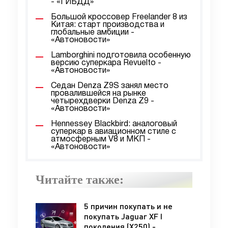
- «ГИБДД»
Большой кроссовер Freelander 8 из
Китая: старт производства и
глобальные амбиции -
«Автоновости»
Lamborghini подготовила особенную
версию суперкара Revuelto -
«Автоновости»
Седан Denza Z9S занял место
провалившейся на рынке
четырехдверки Denza Z9 -
«Автоновости»
Hennessey Blackbird: аналоговый
суперкар в авиационном стиле с
атмосферным V8 и МКП -
«Автоновости»
Читайте также:
5 причин покупать и не
покупать Jaguar XF I
поколения (X250) -