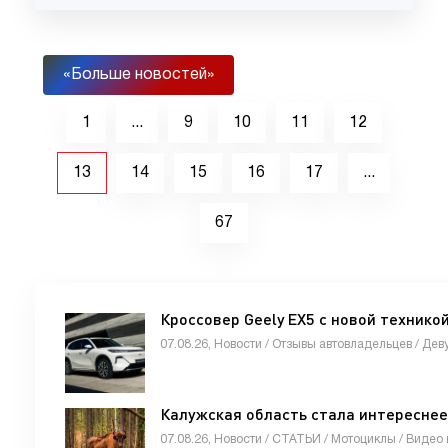
«Больше новостей»
1
...
9
10
11
12
13
14
15
16
17
...
67
Кроссовер Geely EX5 с новой технико
Калужская область стала интереснее
07.08.26, Новости / СТАТЬИ / Мотоциклы / Видео 