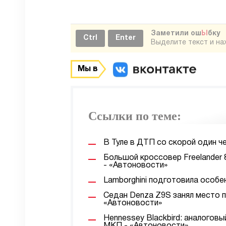
Заметили ош
Ы
бку
Ctrl
Enter
Выделите текст и н
Мы в
Ссылки по теме:
В Туле в ДТП со скорой один ч
Большой кроссовер Freelander 
- «Автоновости»
Lamborghini подготовила особе
Седан Denza Z9S занял место 
«Автоновости»
Hennessey Blackbird: аналогов