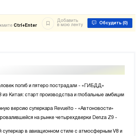
Добавить
Обсудить
(0)
в мою ленту
ажмите
Ctrl+Enter
еловек погиб и пятеро пострадали - «ГИБДД»
8 из Китая: старт производства и глобальные амбиции
нную версию суперкара Revuelto - «Автоновости»
провалившейся на рынке четырехдверки Denza Z9 -
ый суперкар в авиационном стиле с атмосферным V8 и