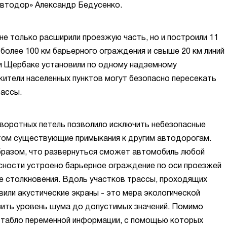
автодор» Александр Бедусенко.
не только расширили проезжую часть, но и построили 11
 более 100 км барьерного ограждения и свыше 20 км линий
 и Щербаке установили по одному надземному
ители населенных пунктов могут безопасно пересекать
ассы.
зворотных петель позволило исключить небезопасные
этом существующие примыкания к другим автодорогам.
бразом, что развернуться сможет автомобиль любой
асности устроено барьерное ограждение по оси проезжей
е столкновения. Вдоль участков трассы, проходящих
вили акустические экраны - это мера экологической
зить уровень шума до допустимых значений. Помимо
и табло переменной информации, с помощью которых