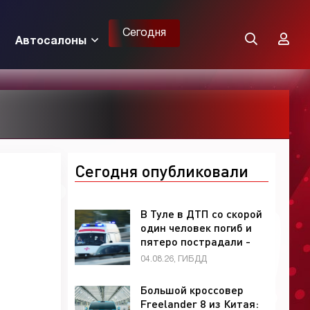
Сегодня
Автосалоны
Сегодня опубликовали
В Туле в ДТП со скорой
один человек погиб и
пятеро пострадали -
«ГИБДД»
04.08.26, ГИБДД
Большой кроссовер
Freelander 8 из Китая: