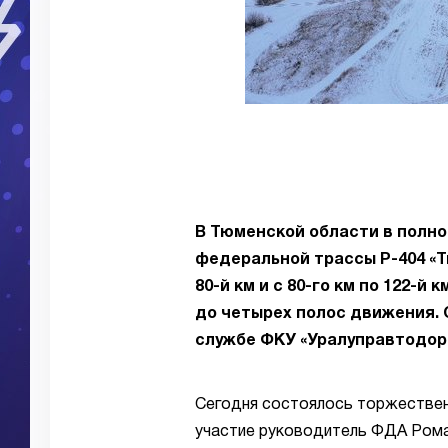
В Тюменской области в полн
федеральной трассы Р-404 «Тю
80-й км и с 80-го км по 122-й
до четырех полос движения. О
службе ФКУ «Уралуправтодор
Сегодня состоялось торжествен
участие руководитель ФДА Рома