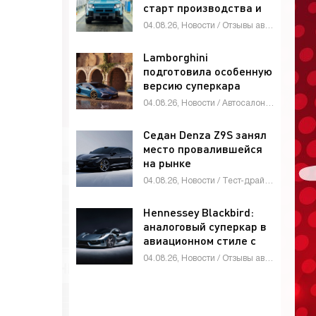
старт производства и
глобальные амбиции -
04.08.26, Новости / Отзывы автовладельцев / Автомобильные аварии / Тест-драйвы / Автосалоны / Каталог авто
«Автоновости»
Lamborghini
подготовила особенную
версию суперкара
Revuelto -
04.08.26, Новости / Автосалоны / Автомобильные аварии / Девушки и автомобили / Каталог авто
«Автоновости»
Седан Denza Z9S занял
место провалившейся
на рынке
четырехдверки Denza
04.08.26, Новости / Тест-драйвы / Видео новости / Девушки и автомобили / Обзор-Авто / Каталог авто
Z9 - «Автоновости»
Hennessey Blackbird:
аналоговый суперкар в
авиационном стиле с
атмосферным V8 и МКП
04.08.26, Новости / Отзывы автовладельцев / Видео новости / Девушки и автомобили / Автомобильные аварии / Автосалоны / Тест-драйвы / Каталог авто
- «Автоновости»