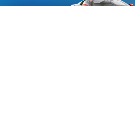
«Aucmoto.ru»
«Aucmoto.ru»
→
2026
© Мы транслируем с 2013
© «Все про авто» — Каталог автомобилей, о покупке и
продаже.
Новости, аналитика, прогнозы и другие материалы,
представленные на данном сайте, не являются офертой
или рекомендацией к покупке или продаже .
Говорят, что если нет новостей, то это уже само по себе –
хорошая новость.
Но, это не совсем так, потому как, чтобы быть во
всеоружии и готовым встать лицом к лицу с новым днем и
одержать над ним победу, необходимо знать, что же
сегодня произошло и достойно выйти из любой ситуации.
Информация