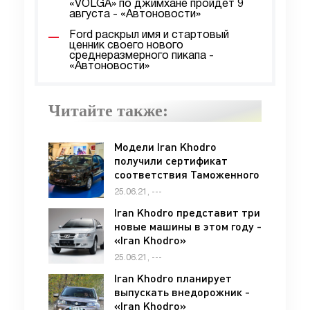
«VOLGA» по джимхане пройдет 9
августа - «Автоновости»
Ford раскрыл имя и стартовый
ценник своего нового
среднеразмерного пикапа -
«Автоновости»
Читайте также:
Модели Iran Khodro
получили сертификат
соответствия Таможенного
союза - «Iran Khodro»
25.06.21, ---
Iran Khodro представит три
новые машины в этом году -
«Iran Khodro»
25.06.21, ---
Iran Khodro планирует
выпускать внедорожник -
«Iran Khodro»