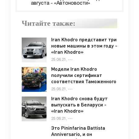
августа - «Автоновости»
Читайте также:
Iran Khodro представит три
новые машины в этом году -
«Iran Khodro»
25.06.21, ---
Модели Iran Khodro
получили сертификат
соответствия Таможенного
союза - «Iran Khodro»
25.06.21, ---
Iran Khodro снова будут
выпускать в Беларуси -
«Iran Khodro»
25.06.21, ---
Это Pininfarina Battista
Anniversario, и он