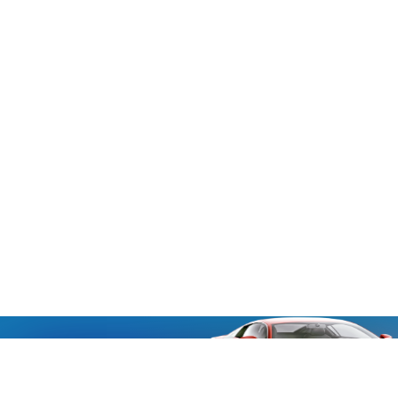
«Aucmoto.ru»