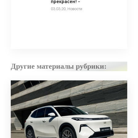
прекрасен! -
«Автоновости»
03.03.20, Новости
Другие материалы рубрики: